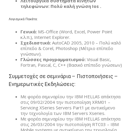
Λειτουργικά συστήματα κινητών
τηλεφώνων: Πολύ καλή γνώση Ios .
Λογισμικά Πακέτα:
Γενικά:
MS-Office (Word, Excel, Power Point
κ.λ.π.), Internet Explorer.
Σχεδιαστικά:
AutoCAD 2005, 2010 – Πολύ καλό
επίπεδο & Corel, Photoshop (Μέτριο επίπεδο
γνώσεων).
Γλώσσες προγραμματισμού:
Visual Basic,
Fortran, Pascal, C, C++ (Βασικό επίπεδο γνώσεων)
Συμμετοχές σε σεμινάρια – Πιστοποιήσεις –
Ενημερωτικές Εκδηλώσεις:
Με φορέα σεμιναρίου την IBM HELLAS απέκτησα
στις 09/02/2004 την πιστοποίηση XRM01 –
Servicing XSeries Servers Part1 με αντικείμενο
την τεχνολογία των IBM Servers Xseries.
Με φορέα σεμιναρίου την IBM HELLAS απέκτησα
στις 26/03/2004 την πιστοποίηση RTC03 – IBM
Mobile systems με αντικείμενο την τεχνολογία