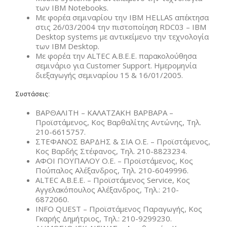
των IBM Notebooks.
Με φορέα σεμιναρίου την IBM HELLAS απέκτησα
στις 26/03/2004 την πιστοποίηση RDC03 – IBM
Desktop systems με αντικείμενο την τεχνολογία
των IBM Desktop.
Με φορέα την ALTEC A.B.E.E. παρακολούθησα
σεμινάριο για Customer Support. Ημερομηνία
διεξαγωγής σεμιναρίου 15 & 16/01/2005.
Συστάσεις:
ΒΑΡΘΑΛΙΤΗ – ΚΑΛΑΤΖΑΚΗ ΒΑΡΒΑΡΑ –
Προϊστάμενος, Κος Βαρθαλίτης Αντώνης, Τηλ.
210-6615757.
ΣΤΕΦΑΝΟΣ ΒΑΡΔΗΣ & ΣΙΑ Ο.Ε. – Προϊστάμενος,
Κος Βαρδής Στέφανος, Τηλ. 210-8823234.
ΑΦΟΙ ΠΟΥΠΑΛΟΥ Ο.Ε. – Προϊστάμενος, Κος
Πούπαλος Αλέξανδρος, Τηλ. 210-6049996.
ALTEC A.B.E.E. – Προϊστάμενος Service, Κος
Αγγελακόπουλος Αλέξανδρος, Τηλ.: 210-
6872060.
INFO QUEST – Προϊστάμενος Παραγωγής, Κος
Γκαρής Δημήτριος, Τηλ.: 210-9299230.