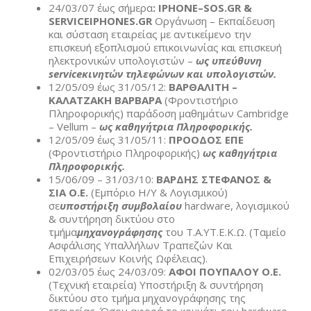
24/03/07 έως σήμερα
:
IPHONE
–
SOS
.
GR
&
SERVICEIPHONES
.
GR
Οργάνωση – Εκπαίδευση
και σύσταση εταιρείας με αντικείμενο την
επισκευή εξοπλισμού επικοινωνίας και επισκευή
ηλεκτρονικών υπολογιστών –
ως υπεύθυνη
service
κινητών τηλεφώνων και υπολογιστών.
12/05/09 έως 31/05/12:
ΒΑΡΘΑΛΙΤΗ –
ΚΑΛΑΤΖΑΚΗ ΒΑΡΒΑΡΑ
(Φροντιστήριο
Πληροφορικής) παράδοση μαθημάτων Cambridge
– Vellum –
ως καθηγήτρια Πληροφορικής.
12/05/09 έως 31/05/11:
ΠΡΟΟΔΟΣ ΕΠΕ
(Φροντιστήριο Πληροφορικής)
ως καθηγήτρια
Πληροφορικής.
15/06/09 – 31/03/10:
ΒΑΡΔΗΣ ΣΤΕΦΑΝΟΣ &
ΣΙΑ Ο.Ε.
(Εμπόριο Η/Υ & Λογισμικού)
σε
υποστήριξη συμβολαίου
hardware, λογισμικού
& συντήρηση δικτύου στο
τμήμα
μηχανογράφησης
του Τ.Α.ΥΤ.Ε.Κ.Ω. (Ταμείο
Ασφάλισης Υπαλλήλων Τραπεζών Και
Επιχειρήσεων Κοινής Ωφέλειας).
02/03/05 έως 24/03/09:
ΑΦΟΙ ΠΟΥΠΑΛΟΥ Ο.Ε.
(Τεχνική εταιρεία) Υποστήριξη & συντήρηση
δικτύου στο τμήμα μηχανογράφησης της