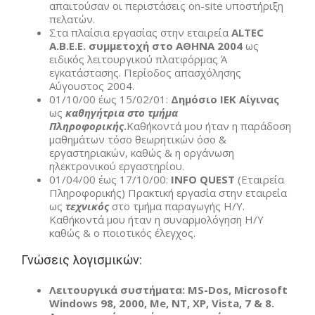
απαιτούσαν οι περιστάσεις on-site υποστήριξη
πελατών.
Στα πλαίσια εργασίας στην εταιρεία
ALTEC
A
.
B
.
E
.
E
. συμμετοχή στο ΑΘΗΝΑ 2004
ως
ειδικός λειτουργικού πλατφόρμας Ά
εγκατάστασης. Περίοδος απασχόλησης
Αύγουστος 2004.
01/10/00 έως 15/02/01:
Δημόσιο ΙΕΚ Αίγινας
ως
καθηγήτρια στο τμήμα
Πληροφορικής
.
Καθήκοντά μου ήταν η παράδοση
μαθημάτων τόσο θεωρητικών όσο &
εργαστηριακών, καθώς & η οργάνωση
ηλεκτρονικού εργαστηρίου.
01/04/00 έως 17/10/00:
INFO
QUEST
(Eταιρεία
Πληροφορικής) Πρακτική εργασία στην εταιρεία
ως
τεχνικός
στο τμήμα παραγωγής Η/Υ.
Καθήκοντά μου ήταν η συναρμολόγηση Η/Υ
καθώς & ο ποιοτικός έλεγχος.
Γνώσεις λογισμικών:
Λειτουργικά συστήματα: MS-Dos, Microsoft
Windows 98, 2000, Me, ΝΤ, XP, Vista, 7 & 8.