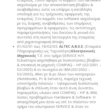
εταιρείας. Όσον αφορά το κομμάτι του hardware
ασχολούμαι με την αποκατάσταση βλαβών &
αναβαθμίσεις ώστε να υπάρχει η κατάλληλη
υποδομή για τις τρέχουσες εφαρμογές της
εταιρείας. Στο κομμάτι του software ασχολούμαι
με τις διαρκής αναβαθμίσεις των επιμέρους
προγραμμάτων & εφαρμογών, τις αντίστοιχες
παραμετροποιήσεις του δικτύου & γενικά ότι
συντελεί στη σωστή λειτουργία της εταιρείας
από μηχανογραφική άποψη.
01/02/01 έως 18/02/05:
ALTEC
A
.
B
.
E
.
E
. (Eταιρεία
Πληροφορικής) ως Τεχνολόγος
Ηλεκτρονικός
Μηχανικός
Τ.Ε. στο τμήμα SERVICE H/Y.
Ειδικότερα ασχολήθηκα με διαπιστώσεις βλαβών
& επισκευή σε μηχανές COMPAQ – HP (02/2001 –
02/2005) & εν συνεχεία σε ΙΒΜ (03/2002 –
02/2005), Altec pc & pc όλων των κατηγοριών
(Notebooks, Pc & Servers), παρείχα τεχνική
υποστήριξη πελατών – τηλεφωνική διαπίστωση
βλαβών & επίλυση όταν αυτό είναι δυνατόν,
παραγγελίες υλικών από COMPAQ – HP & IBM,
λύσεις προβλημάτων Hardware & Software. Η
απασχόλησή μου ήταν ως επί το πλείστον στο
τμήμα του εσωτερικού SERVICE & όταν το