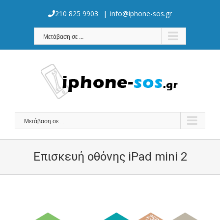
Skip
to
210 825 9903
|
info@iphone-sos.gr
content
Μετάβαση σε ...
Μετάβαση σε ...
Επισκευή οθόνης iPad mini 2