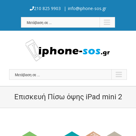
Skip
to
210 825 9903
|
info@iphone-sos.gr
content
Μετάβαση σε ...
Μετάβαση σε ...
Επισκευή Πίσω όψης iPad mini 2