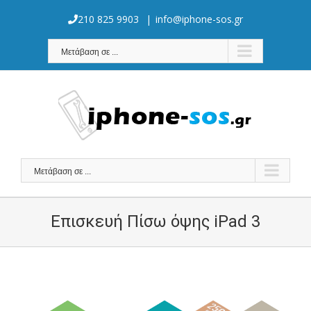
Skip
to
210 825 9903
|
info@iphone-sos.gr
content
Μετάβαση σε ...
Μετάβαση σε ...
Επισκευή Πίσω όψης iPad 3