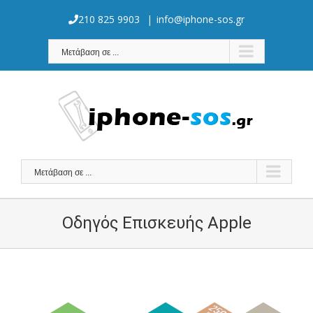
Skip
to
210 825 9903
|
info@iphone-sos.gr
content
Μετάβαση σε ...
Μετάβαση σε ...
Οδηγός Επισκευής Apple