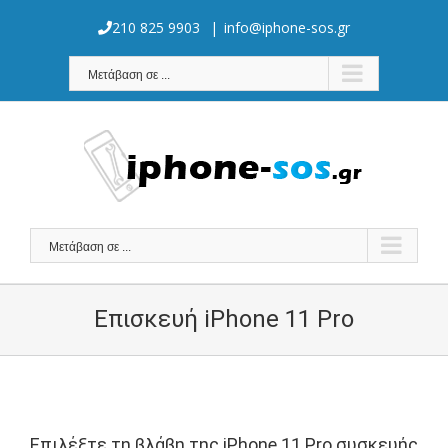
Skip
to
210 825 9903
|
info@iphone-sos.gr
content
Μετάβαση σε ...
Μετάβαση σε ...
Επισκευή iPhone 11 Pro
Επιλέξτε τη βλάβη της iPhone 11 Pro συσκευής