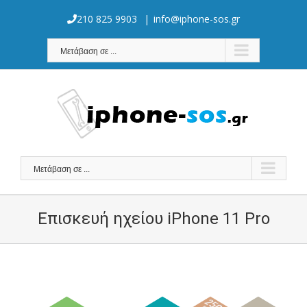
Skip
to
210 825 9903
|
info@iphone-sos.gr
content
Μετάβαση σε ...
Μετάβαση σε ...
Επισκευή ηχείου iPhone 11 Pro