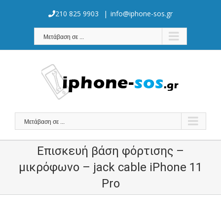
Skip
to
210 825 9903
|
info@iphone-sos.gr
content
Μετάβαση σε ...
Μετάβαση σε ...
Επισκευή βάση φόρτισης –
μικρόφωνο – jack cable iPhone 11
Pro