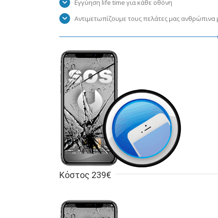
Εγγύηση life time για κάθε οθόνη
Αντιμετωπίζουμε τους πελάτες μας ανθρώπινα μ
Κόστος 239€