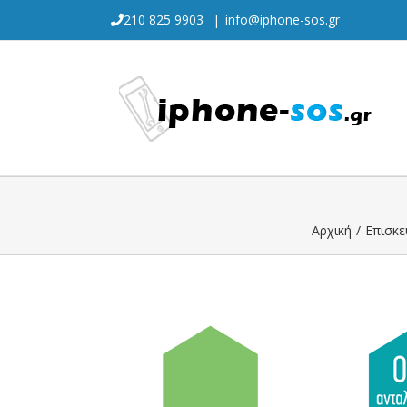
Skip
210 825 9903
|
info@iphone-sos.gr
to
content
Αρχική
/
Επισκε