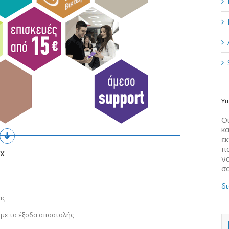
Υπ
Οι
κα
ε
π
ax
να
σ
δι
ας
 με τα έξοδα αποστολής