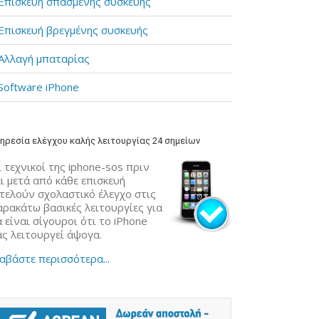
Επισκευή σπασμένης συσκευής
Επισκευή βρεγμένης συσκευής
Αλλαγή μπαταρίας
Software iPhone
ηρεσία ελέγχου καλής λειτουργίας 24 σημείων
 τεχνικοί της iphone-sos πριν
ι μετά από κάθε επισκευή
κτελούν σχολαστικό έλεγχο στις
αρακάτω βασικές λειτουργίες για
 είναι σίγουροι ότι το iPhone
ας λειτουργεί άψογα.
αβάστε περισσότερα...