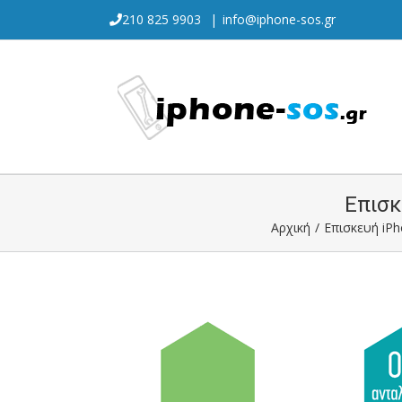
Skip
210 825 9903
|
info@iphone-sos.gr
to
content
Επισκ
Αρχική
/
Επισκευή iP