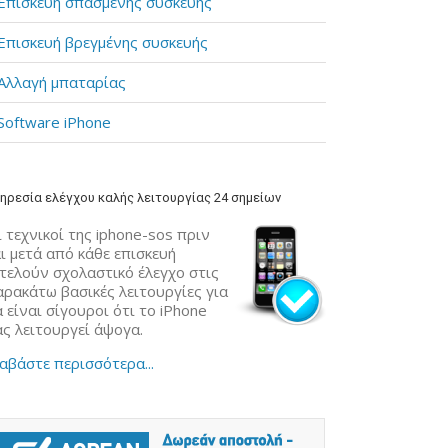
Επισκευή σπασμένης συσκευής
Επισκευή βρεγμένης συσκευής
Αλλαγή μπαταρίας
Software iPhone
ηρεσία ελέγχου καλής λειτουργίας 24 σημείων
 τεχνικοί της iphone-sos πριν
ι μετά από κάθε επισκευή
κτελούν σχολαστικό έλεγχο στις
αρακάτω βασικές λειτουργίες για
 είναι σίγουροι ότι το iPhone
ας λειτουργεί άψογα.
αβάστε περισσότερα...