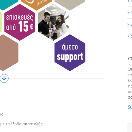
Υπ
Οι
κα
ε
π
να
σ
δι
ας
 με τα έξοδα αποστολής