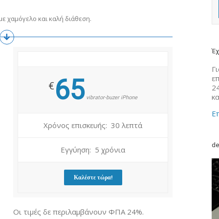
ε χαμόγελο και καλή διάθεση.
Έχ
Γι
ε
65
€
2
κ
vibrator-buzer iPhone
Επ
Χρόνος επισκευής: 30 λεπτά
de
Εγγύηση: 5 χρόνια
Καλέστε τώρα!
Οι τιμές δε περιλαμβάνουν ΦΠΑ 24%.