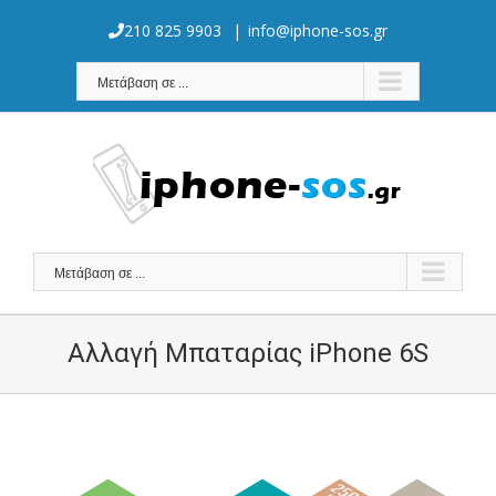
Skip
to
210 825 9903
|
info@iphone-sos.gr
content
Μετάβαση σε ...
Μετάβαση σε ...
Αλλαγή Μπαταρίας iPhone 6S