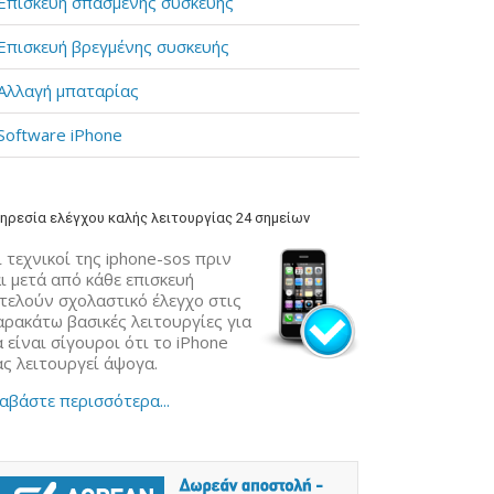
Επισκευή σπασμένης συσκευής
Επισκευή βρεγμένης συσκευής
Αλλαγή μπαταρίας
Software iPhone
ηρεσία ελέγχου καλής λειτουργίας 24 σημείων
 τεχνικοί της iphone-sos πριν
ι μετά από κάθε επισκευή
κτελούν σχολαστικό έλεγχο στις
αρακάτω βασικές λειτουργίες για
 είναι σίγουροι ότι το iPhone
ας λειτουργεί άψογα.
αβάστε περισσότερα...