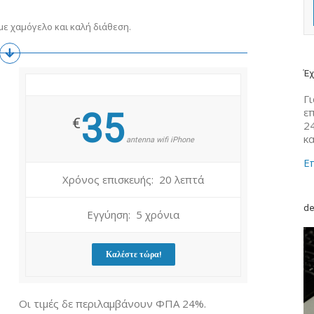
ε χαμόγελο και καλή διάθεση.
Έχ
Γι
ε
35
€
2
κ
antenna wifi iPhone
Επ
Χρόνος επισκευής: 20 λεπτά
de
Εγγύηση: 5 χρόνια
Καλέστε τώρα!
Οι τιμές δε περιλαμβάνουν ΦΠΑ 24%.