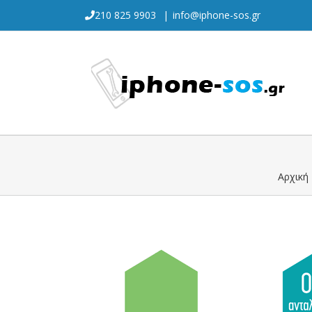
Skip
210 825 9903
|
info@iphone-sos.gr
to
content
Αρχική