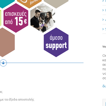
Υπ
Οι
κα
ε
π
να
σ
δι
ας
 με τα έξοδα αποστολής