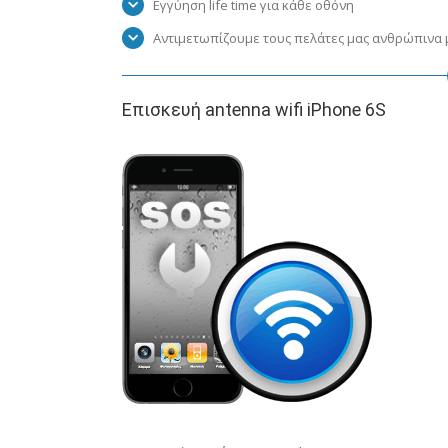
Εγγύηση life time για κάθε οθόνη
Αντιμετωπίζουμε τους πελάτες μας ανθρώπινα μ
Επισκευή antenna wifi iPhone 6S