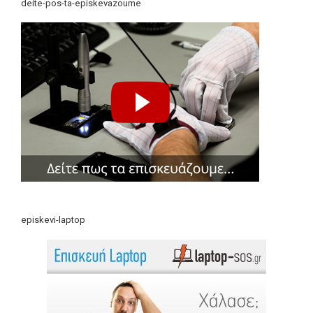
deite-pos-ta-episkevazoume
episkevi-laptop