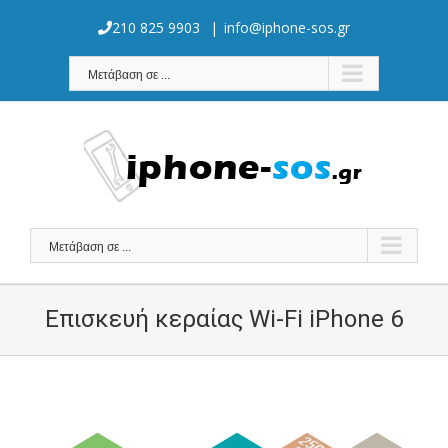
Skip
to
210 825 9903
|
info@iphone-sos.gr
content
Μετάβαση σε ...
Μετάβαση σε ...
Επισκευή κεραίας Wi-Fi iPhone 6