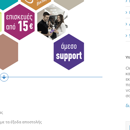
Υπ
Οι
κα
ε
π
να
σ
δι
ας
 με τα έξοδα αποστολής