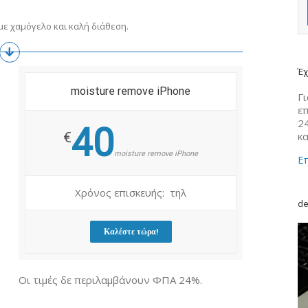
ε χαμόγελο και καλή διάθεση.
Έχ
moisture remove iPhone
Γι
ε
2
40
κ
€
moisture remove iPhone
Επ
Χρόνος επισκευής: τηλ
de
Καλέστε τώρα!
Οι τιμές δε περιλαμβάνουν ΦΠΑ 24%.