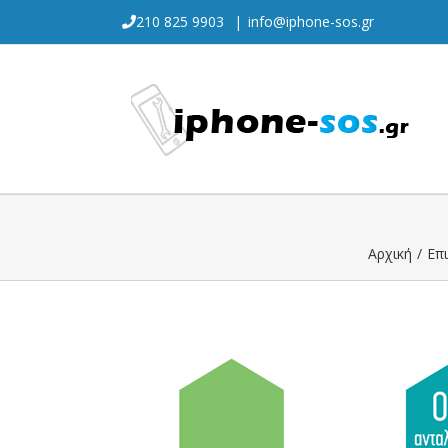
Skip
210 825 9903
|
info@iphone-sos.gr
to
content
Αρχική
/
Επ