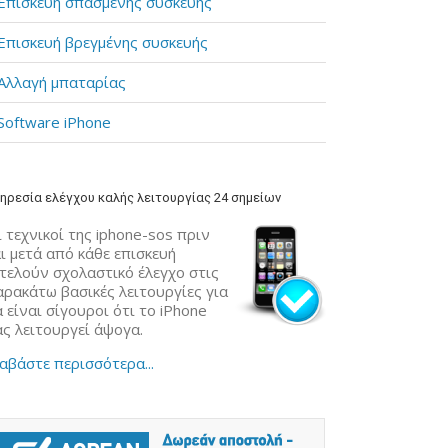
Επισκευή σπασμένης συσκευής
Επισκευή βρεγμένης συσκευής
Αλλαγή μπαταρίας
Software iPhone
ηρεσία ελέγχου καλής λειτουργίας 24 σημείων
 τεχνικοί της iphone-sos πριν
ι μετά από κάθε επισκευή
κτελούν σχολαστικό έλεγχο στις
αρακάτω βασικές λειτουργίες για
 είναι σίγουροι ότι το iPhone
ας λειτουργεί άψογα.
αβάστε περισσότερα...