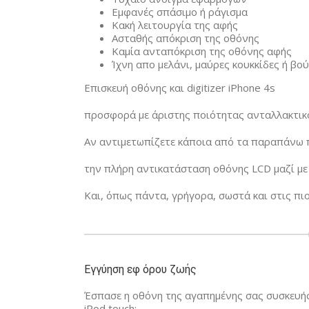
Εμφανές σπάσιμο ή ράγισμα
Κακή λειτουργία της αφής
Ασταθής απόκριση της οθόνης
Καμία ανταπόκριση της οθόνης αφής
Ίχνη απο μελάνι, μαύρες κουκκίδες ή βο
Επισκευή οθόνης και digitizer iPhone 4s
προσφορά με άριστης ποιότητας ανταλλακτικό
Αν αντιμετωπίζετε κάποια από τα παραπάνω π
την πλήρη αντικατάσταση οθόνης LCD μαζί με τ
Και, όπως πάντα, γρήγορα, σωστά και στις πιο
Εγγύηση εφ όρου ζωής
Έσπασε η οθόνη της αγαπημένης σας συσκευής 
iPod touch;