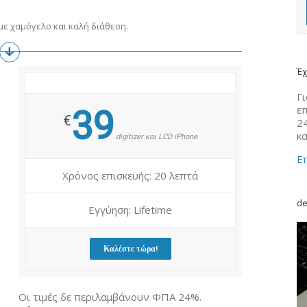
ε χαμόγελο και καλή διάθεση.
Έχ
Γι
ε
39
€
2
κ
digitizer και LCD iPhone
Επ
Χρόνος επισκευής: 20 λεπτά
de
Εγγύηση: Lifetime
Καλέστε τώρα!
Οι τιμές δε περιλαμβάνουν ΦΠΑ 24%.