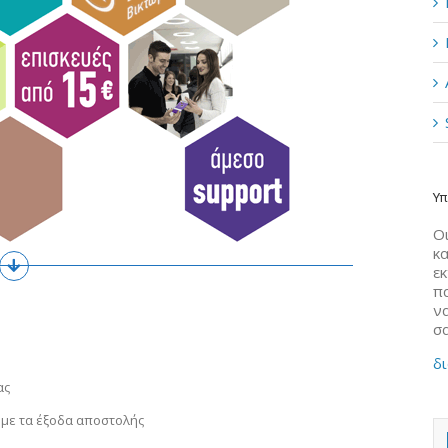
Υπ
Οι
κα
ε
π
να
σ
δι
ας
 με τα έξοδα αποστολής