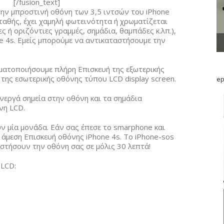
[/fusion_text]
την μπροστινή οθόνη των 3,5 ιντσών του iPhone
ταθής, έχει χαμηλή φωτεινότητα ή χρωματίζεται
 ή οριζόντιες γραμμές, σημάδια, θαμπάδες κ.λπ.),
e 4s. Εμείς μπορούμε να αντικαταστήσουμε την
ματοποιήσουμε πλήρη Επισκευή της εξωτερικής
ι της εσωτερικής οθόνης τύπου LCD display screen.
ep
νεργά σημεία στην οθόνη και τα σημάδια
νη LCD.
ν μία μονάδα. Εάν σας έπεσε το smarphone και
 άμεση Επισκευή οθόνης iPhone 4s. Το iPhone-sos
ταστήσουν την οθόνη σας σε μόλις 30 λεπτά!
 LCD: