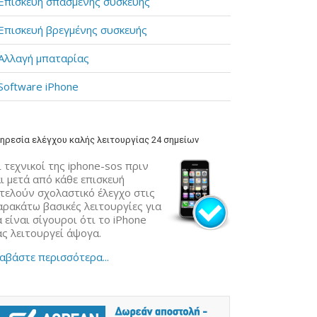
Επισκευή σπασμένης συσκευής
Επισκευή βρεγμένης συσκευής
Αλλαγή μπαταρίας
Software iPhone
ηρεσία ελέγχου καλής λειτουργίας 24 σημείων
 τεχνικοί της iphone-sos πριν
ι μετά από κάθε επισκευή
κτελούν σχολαστικό έλεγχο στις
αρακάτω βασικές λειτουργίες για
 είναι σίγουροι ότι το iPhone
ας λειτουργεί άψογα.
αβάστε περισσότερα...