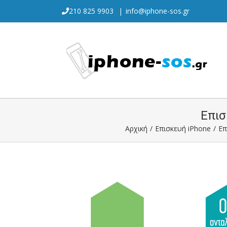
Skip
210 825 9903
|
info@iphone-sos.gr
to
content
Επισ
Αρχική
/
Επισκευή iPhone
/
Επ