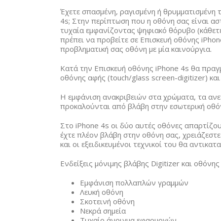
Έχετε σπασμένη, ραγισμένη ή θρυμματισμένη 
4s; Στην περίπτωση που η οθόνη σας είναι ασ
τυχαία εμφανίζοντας ψηφιακό θόρυβο (κάθετες
πρέπει να προβείτε σε Επισκευή οθόνης iPhon
προβληματική σας οθόνη με μία καινούργια.
Κατά την Επισκευή οθόνης iPhone 4s θα πραγ
οθόνης αφής (touch/glass screen-digitizer) κα
Η εμφάνιση ανακριβειών στα χρώματα, τα ανε
προκαλούνται από βλάβη στην εσωτερική οθό
Στο iPhone 4s οι δύο αυτές οθόνες απαρτίζου
έχτε πλέον βλάβη στην οθόνη σας, χρειάζεστε
και οι εξειδικευμένοι τεχνικοί του θα αντικα
Ενδείξεις μόνιμης βλάβης Digitizer και οθόνης
Εμφάνιση πολλαπλών γραμμών
Λευκή οθόνη
Σκοτεινή οθόνη
Νεκρά σημεία
Τυχαίο άνοιγμα εφαρμογών