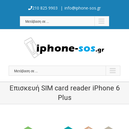
Skip
to
210 825 9903
|
info@iphone-sos.gr
content
Μετάβαση σε ...
Μετάβαση σε ...
Επισκευή SIM card reader iPhone 6
Plus