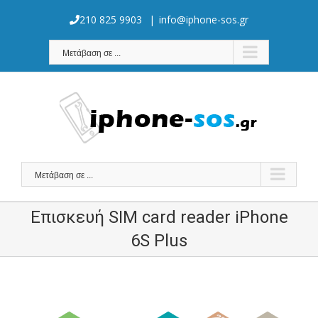
Skip
to
210 825 9903
|
info@iphone-sos.gr
content
Μετάβαση σε ...
Μετάβαση σε ...
Επισκευή SIM card reader iPhone
6S Plus