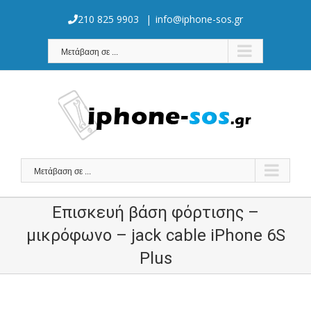
Skip
to
210 825 9903
|
info@iphone-sos.gr
content
Μετάβαση σε ...
Μετάβαση σε ...
Επισκευή βάση φόρτισης –
μικρόφωνο – jack cable iPhone 6S
Plus