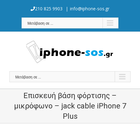
Skip
to
210 825 9903
|
info@iphone-sos.gr
content
Μετάβαση σε ...
Μετάβαση σε ...
Επισκευή βάση φόρτισης –
μικρόφωνο – jack cable iPhone 7
Plus