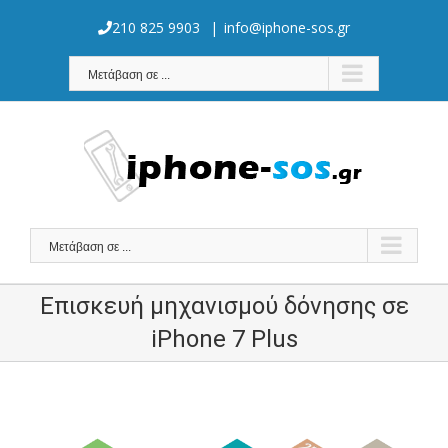
Skip
to
210 825 9903
|
info@iphone-sos.gr
content
Μετάβαση σε ...
Μετάβαση σε ...
Επισκευή μηχανισμού δόνησης σε
iPhone 7 Plus