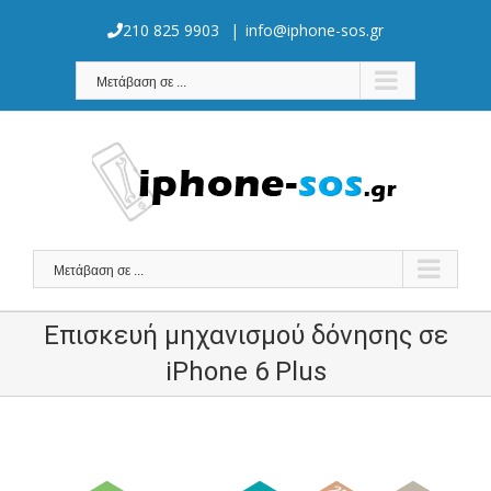
Skip
to
210 825 9903
|
info@iphone-sos.gr
content
Μετάβαση σε ...
Μετάβαση σε ...
Επισκευή μηχανισμού δόνησης σε
iPhone 6 Plus