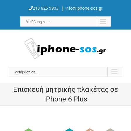
Skip
to
210 825 9903
|
info@iphone-sos.gr
content
Μετάβαση σε ...
Μετάβαση σε ...
Επισκευή μητρικής πλακέτας σε
iPhone 6 Plus