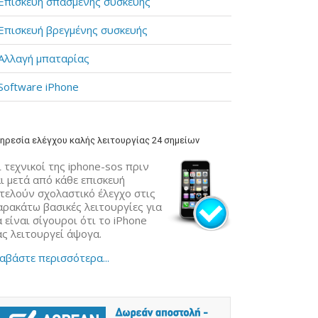
Επισκευή σπασμένης συσκευής
Επισκευή βρεγμένης συσκευής
Αλλαγή μπαταρίας
Software iPhone
ηρεσία ελέγχου καλής λειτουργίας 24 σημείων
 τεχνικοί της iphone-sos πριν
ι μετά από κάθε επισκευή
κτελούν σχολαστικό έλεγχο στις
αρακάτω βασικές λειτουργίες για
 είναι σίγουροι ότι το iPhone
ας λειτουργεί άψογα.
αβάστε περισσότερα...