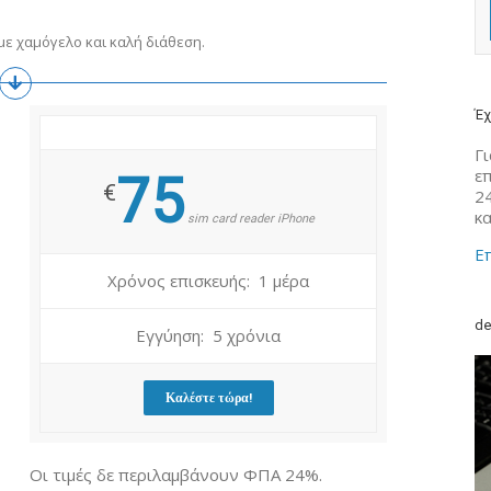
ε χαμόγελο και καλή διάθεση.
Έχ
Γι
ε
75
€
2
κ
sim card reader iPhone
Επ
Χρόνος επισκευής: 1 μέρα
de
Εγγύηση: 5 χρόνια
Καλέστε τώρα!
Οι τιμές δε περιλαμβάνουν ΦΠΑ 24%.