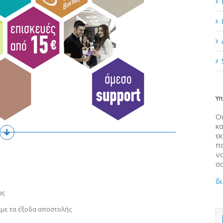
Υπ
Οι
κα
ε
π
να
σ
δι
ας
 με τα έξοδα αποστολής