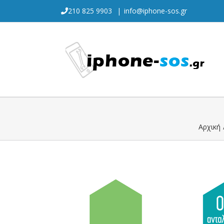
Skip
210 825 9903
|
info@iphone-sos.gr
to
content
Αρχική