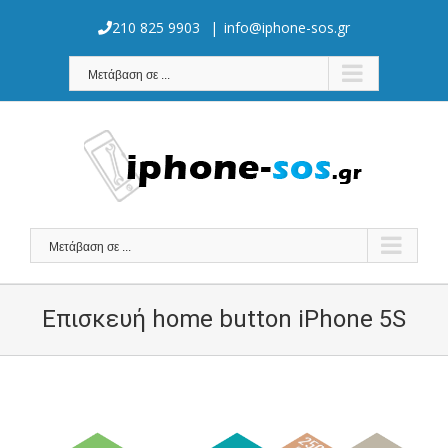
Skip
to
210 825 9903
|
info@iphone-sos.gr
content
Μετάβαση σε ...
Μετάβαση σε ...
Επισκευή home button iPhone 5S