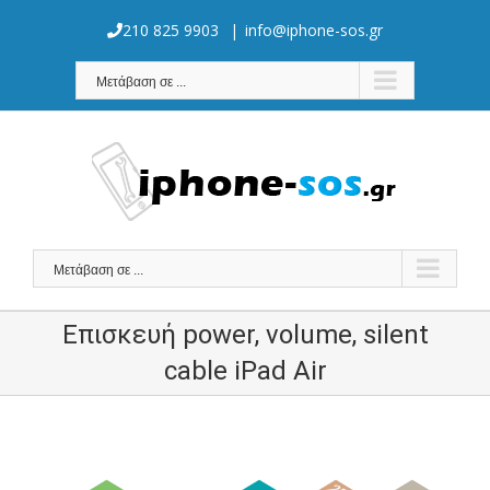
Skip
to
210 825 9903
|
info@iphone-sos.gr
content
Μετάβαση σε ...
Μετάβαση σε ...
Επισκευή power, volume, silent
cable iPad Air