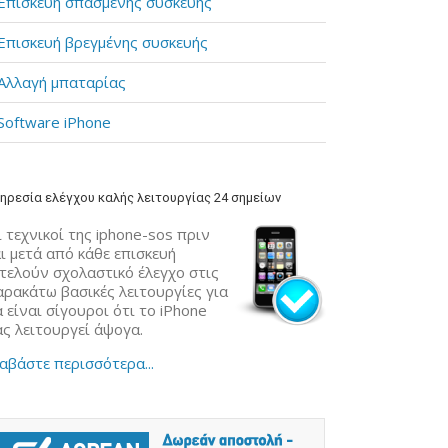
Επισκευή σπασμένης συσκευής
Επισκευή βρεγμένης συσκευής
Αλλαγή μπαταρίας
Software iPhone
ηρεσία ελέγχου καλής λειτουργίας 24 σημείων
 τεχνικοί της iphone-sos πριν
ι μετά από κάθε επισκευή
κτελούν σχολαστικό έλεγχο στις
αρακάτω βασικές λειτουργίες για
 είναι σίγουροι ότι το iPhone
ας λειτουργεί άψογα.
αβάστε περισσότερα...