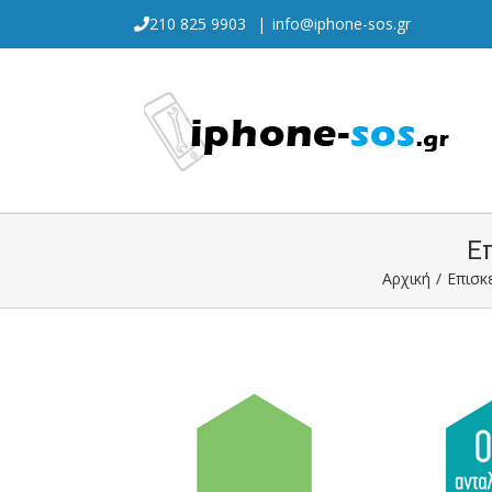
Skip
210 825 9903
|
info@iphone-sos.gr
to
content
Επ
Αρχική
/
Επισκ