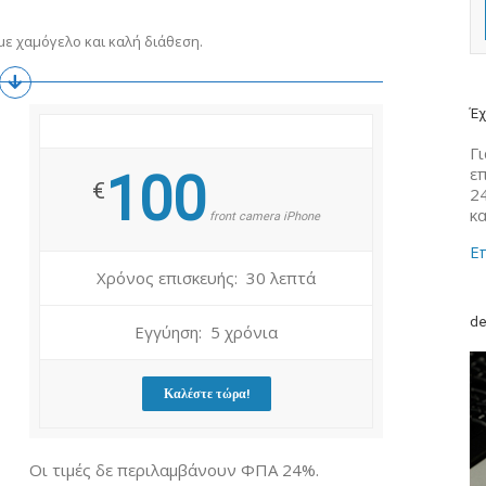
ε χαμόγελο και καλή διάθεση.
Έχ
Γι
ε
100
€
2
κ
front camera iPhone
Επ
Χρόνος επισκευής: 30 λεπτά
de
Εγγύηση: 5 χρόνια
Καλέστε τώρα!
Οι τιμές δε περιλαμβάνουν ΦΠΑ 24%.