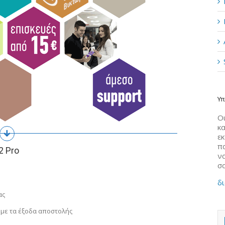
Υπ
Οι
κα
ε
π
2 Pro
να
σ
δι
ας
 με τα έξοδα αποστολής