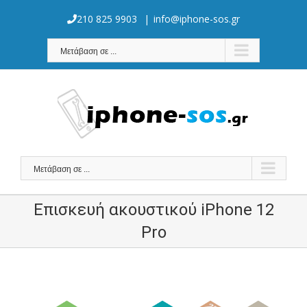
Skip
to
210 825 9903
|
info@iphone-sos.gr
content
Μετάβαση σε ...
Μετάβαση σε ...
Επισκευή ακουστικού iPhone 12
Pro