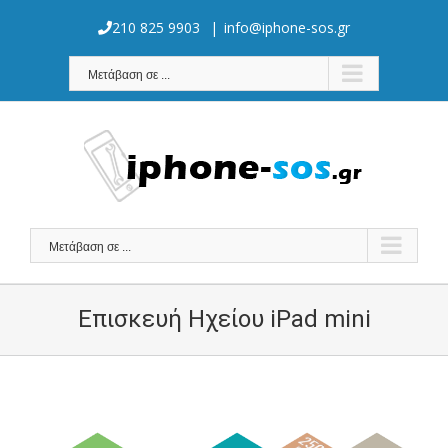
Skip
to
210 825 9903
|
info@iphone-sos.gr
content
Μετάβαση σε ...
Μετάβαση σε ...
Επισκευή Ηχείου iPad mini