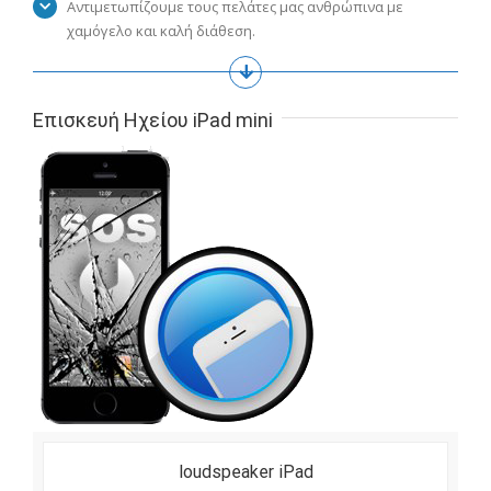
Αντιμετωπίζουμε τους πελάτες μας ανθρώπινα με
χαμόγελο και καλή διάθεση.
Επισκευή Ηχείου iPad mini
loudspeaker iPad