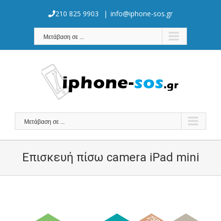
Skip
to
210 825 9903
|
info@iphone-sos.gr
content
Μετάβαση σε ...
Μετάβαση σε ...
Επισκευή πίσω camera iPad mini