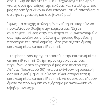
στα 1080p σε ποιότητα HD! Η τεχνολογία της Apple
για τη σταθεροποίηση της εικόνας και τα φίλτρα που
μας προσφέρει δίνουν ένα επαγγελματικό αποτέλεσμα
στις φωτογραφίες και στα βίντεό μας!
Όμως μια ατυχής πτώση ή ένα χτύπημα μπορούν να
προκαλέσουν βλάβη στην κάμερά μας. Έχετε
αντιληφτεί μείωση στην ποιότητα των φωτογραφιών
σας, εμφανίζονται σημάδια ή ψηφιακός θόρυβος ή
παρατηρείτε νεκρά σημεία; Τότε χρειάζεστε άμεση
επισκευή πίσω camera iPad mini.
Στο iphone-sos πραγματοποιούμε την επισκευή πίσω
camera iPad mini. Οι έμπειροι τεχνικοί μας σας
περιμένουν στο εργαστήριό μας στο κέντρο της
Αθήνας (Ιουλιανού 50), για να ελέγξουν τη συσκευή
σας και αφού βεβαιωθούν ότι είναι απαραίτητη η
επισκευή πίσω camera iPad mini, να αντικαταστήσουν
άμεσα το προβληματικό εξάρτημα με ανταλλακτικό
υψηλής αντοχής.