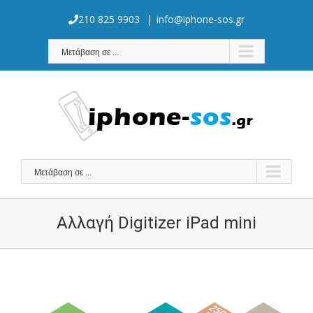
Skip
to
210 825 9903
|
info@iphone-sos.gr
content
Μετάβαση σε ...
Μετάβαση σε ...
Αλλαγή Digitizer iPad mini