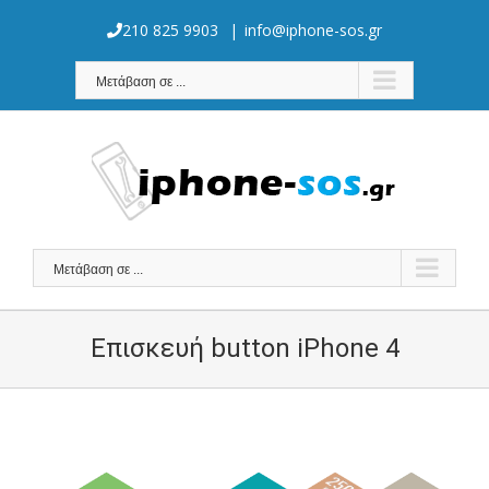
Skip
to
210 825 9903
|
info@iphone-sos.gr
content
Μετάβαση σε ...
Μετάβαση σε ...
Επισκευή button iPhone 4