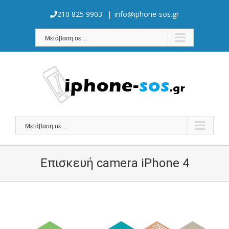
Skip
to
210 825 9903
|
info@iphone-sos.gr
content
Μετάβαση σε ...
Μετάβαση σε ...
Επισκευή camera iPhone 4