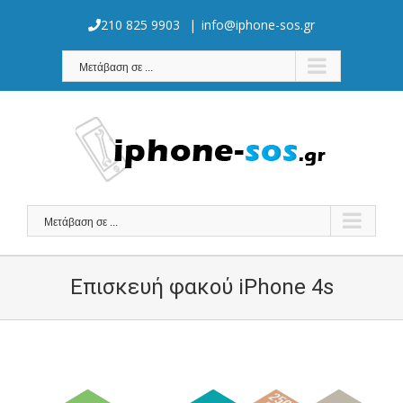
Skip
to
210 825 9903
|
info@iphone-sos.gr
content
Μετάβαση σε ...
Μετάβαση σε ...
Επισκευή φακού iPhone 4s