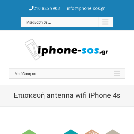
Skip
to
210 825 9903
|
info@iphone-sos.gr
content
Μετάβαση σε ...
Μετάβαση σε ...
Επισκευή antenna wifi iPhone 4s