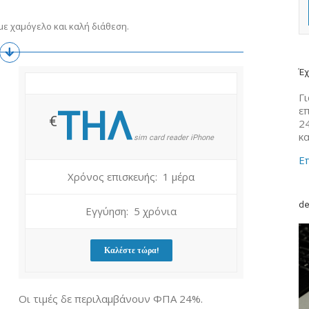
ε χαμόγελο και καλή διάθεση.
Έχ
Γι
ε
ΤΗΛ
€
2
κ
sim card reader iPhone
Επ
Χρόνος επισκευής: 1 μέρα
de
Εγγύηση: 5 χρόνια
Καλέστε τώρα!
Οι τιμές δε περιλαμβάνουν ΦΠΑ 24%.