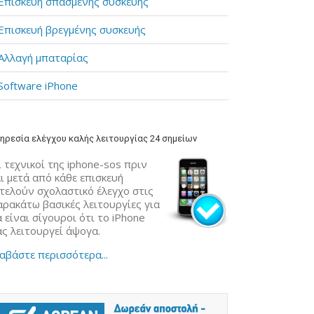
Επισκευή σπασμένης συσκευής
Επισκευή βρεγμένης συσκευής
Αλλαγή μπαταρίας
Software iPhone
ηρεσία ελέγχου καλής λειτουργίας 24 σημείων
 τεχνικοί της iphone-sos πριν
ι μετά από κάθε επισκευή
κτελούν σχολαστικό έλεγχο στις
αρακάτω βασικές λειτουργίες για
 είναι σίγουροι ότι το iPhone
ας λειτουργεί άψογα.
αβάστε περισσότερα...