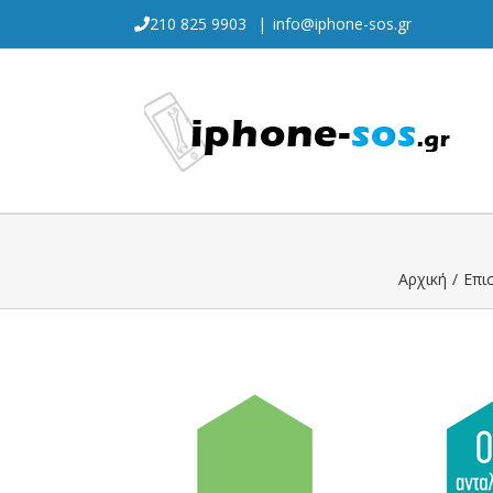
Skip
210 825 9903
|
info@iphone-sos.gr
to
content
Αρχική
/
Επι