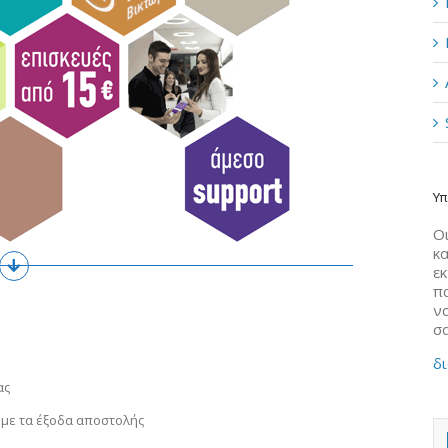
Υπ
Οι
κα
ε
π
να
σ
δι
ας
 με τα έξοδα αποστολής