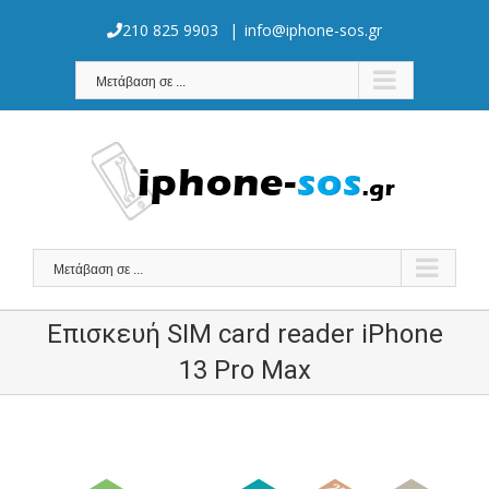
Skip
to
210 825 9903
|
info@iphone-sos.gr
content
Μετάβαση σε ...
Μετάβαση σε ...
Επισκευή SIM card reader iPhone
13 Pro Max