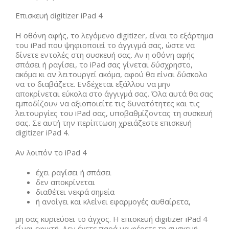
Επισκευή digitizer iPad 4
Η οθόνη αφής, το λεγόμενο digitizer, είναι το εξάρτημα
του iPad που ψηφιοποιεί το άγγιγμά σας, ώστε να
δίνετε εντολές στη συσκευή σας. Αν η οθόνη αφής
σπάσει ή ραγίσει, το iPad σας γίνεται δύσχρηστο,
ακόμα κι αν λειτουργεί ακόμα, αφού θα είναι δύσκολο
να το διαβάζετε. Ενδέχεται εξάλλου να μην
αποκρίνεται εύκολα στο άγγιγμά σας. Όλα αυτά θα σας
εμποδίζουν να αξιοποιείτε τις δυνατότητες και τις
λειτουργίες του iPad σας, υποβαθμίζοντας τη συσκευή
σας. Σε αυτή την περίπτωση χρειάζεστε επισκευή
digitizer iPad 4.
Αν λοιπόν το iPad 4
έχει ραγίσει ή σπάσει
δεν αποκρίνεται
διαθέτει νεκρά σημεία
ή ανοίγει και κλείνει εφαρμογές αυθαίρετα,
μη σας κυριεύσει το άγχος. Η επισκευή digitizer iPad 4
είναι εφικτή. Δεν έχετε παρά να φέρετε τη συσκευή