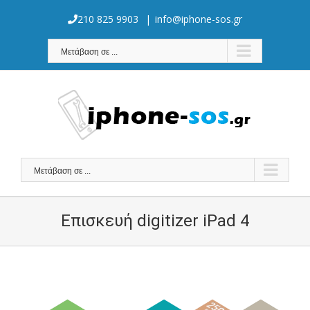
Skip
to
210 825 9903
|
info@iphone-sos.gr
content
Μετάβαση σε ...
Μετάβαση σε ...
Επισκευή digitizer iPad 4