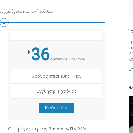
ε χαμόγελο και καλή διάθεση.
Έχ
Γι
ε
36
€
2
κ
digitizer και LCD iPhone
Επ
Χρόνος επισκευής: Τηλ
de
Εγγύηση: 1 χρόνος
Καλέστε τώρα!
Οι τιμές δε περιλαμβάνουν ΦΠΑ 24%.