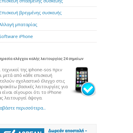
Επισκευή σπασμένης συσκευής
Επισκευή βρεγμένης συσκευής
Αλλαγή μπαταρίας
Software iPhone
ηρεσία ελέγχου καλής λειτουργίας 24 σημείων
 τεχνικοί της iphone-sos πριν
ι μετά από κάθε επισκευή
κτελούν σχολαστικό έλεγχο στις
αρακάτω βασικές λειτουργίες για
 είναι σίγουροι ότι το iPhone
ας λειτουργεί άψογα.
αβάστε περισσότερα...