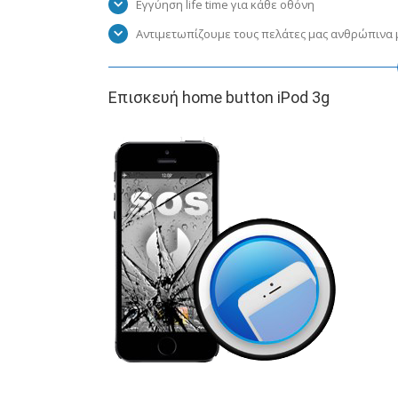
Εγγύηση life time για κάθε οθόνη
Αντιμετωπίζουμε τους πελάτες μας ανθρώπινα μ
Επισκευή home button iPod 3g