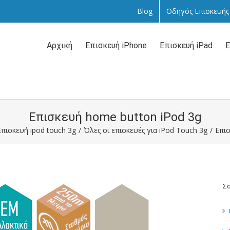
Blog
Οδηγός Επισκευής
Αναζήτηση
...
Αρχική
Επισκευή iPhone
Επισκευή iPad
Ε
Επισκευή home button iPod 3g
Επισκευή ipod touch 3g
/
Όλες οι επισκευές για iPod Touch 3g
/
Επισ
Σα