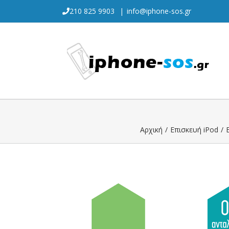
Skip
210 825 9903
|
info@iphone-sos.gr
to
content
Αρχική
/
Επισκευή iPod
/