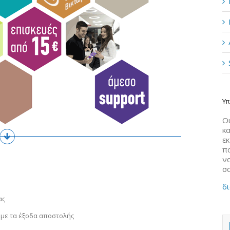
Υπ
Οι
κα
ε
π
να
σ
δι
ας
 με τα έξοδα αποστολής