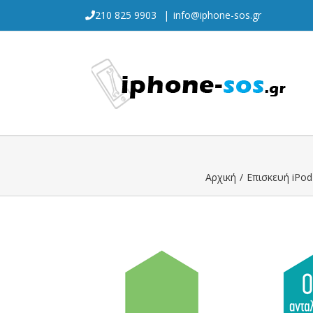
Skip
210 825 9903
|
info@iphone-sos.gr
to
content
Αρχική
/
Επισκευή iPod