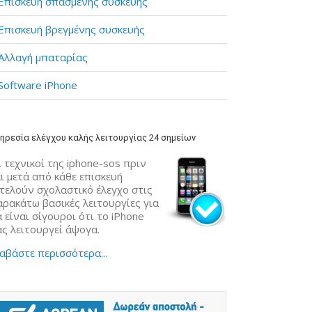
Επισκευή σπασμένης συσκευής
Επισκευή βρεγμένης συσκευής
Αλλαγή μπαταρίας
Software iPhone
ηρεσία ελέγχου καλής λειτουργίας 24 σημείων
 τεχνικοί της iphone-sos πριν
ι μετά από κάθε επισκευή
κτελούν σχολαστικό έλεγχο στις
αρακάτω βασικές λειτουργίες για
 είναι σίγουροι ότι το iPhone
ας λειτουργεί άψογα.
αβάστε περισσότερα...