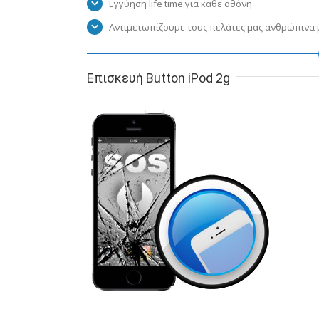
Εγγύηση life time για κάθε οθόνη
Αντιμετωπίζουμε τους πελάτες μας ανθρώπινα μ
Επισκευή Button iPod 2g