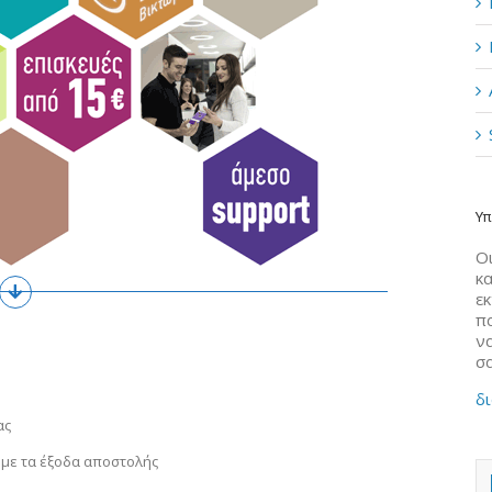
Υπ
Οι
κα
ε
π
να
σ
δι
ας
 με τα έξοδα αποστολής