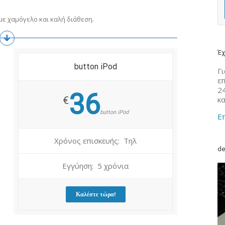
ε χαμόγελο και καλή διάθεση.
Έχ
button iPοd
Γι
ε
2
36
κ
€
button iPοd
Επ
Χρόνος επισκευής: Τηλ
de
Εγγύηση: 5 χρόνια
Καλέστε τώρα!