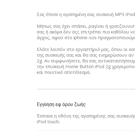
Σας έπεσε η αγαπημένη σας συσκευή MP3 iPod 
Μήπως σας έχει σπάσει, ραγίσει ή γρατζουνισ
σας ή ακόμα δεν σςς επιτρέπει πια καθόλου ν
άγχος, αφού στο iphone-sos πραγματοποιούμε
Ελάτε λοιπόν στο εργαστήριό μας, όπου οι κα
της συσκευής σας και θα σας ενημερώσουν αν 
2g. Αν συμφωνήσετε, θα σας αντικαταστήσουμε
την επισκευή Home Button iPod 2g χρησιμοπο
και ποιοτικό αποτέλεσμα.
Εγγύηση εφ όρου ζωής
Έσπασε η οθόνη της αγαπημένης σας συσκευής 
iPod touch;