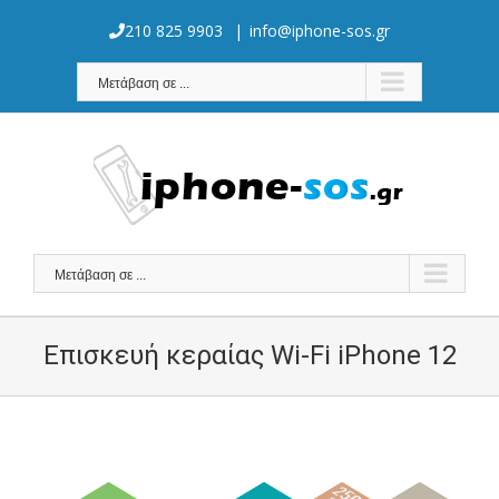
Skip
to
210 825 9903
|
info@iphone-sos.gr
content
Μετάβαση σε ...
Μετάβαση σε ...
Επισκευή κεραίας Wi-Fi iPhone 12