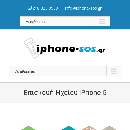
Skip
to
210 825 9903
|
info@iphone-sos.gr
content
Μετάβαση σε ...
Μετάβαση σε ...
Επισκευή Ηχείου iPhone 5