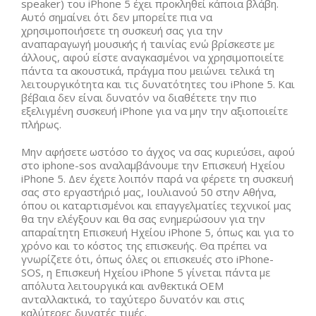
speaker) του iPhone 5 έχει προκληθεί κάποια βλάβη.
Αυτό σημαίνει ότι δεν μπορείτε πια να
χρησιμοποιήσετε τη συσκευή σας για την
αναπαραγωγή μουσικής ή ταινίας ενώ βρίσκεστε με
άλλους, αφού είστε αναγκασμένοι να χρησιμοποιείτε
πάντα τα ακουστικά, πράγμα που μειώνει τελικά τη
λειτουργικότητα και τις δυνατότητες του iPhone 5. Και
βέβαια δεν είναι δυνατόν να διαθέτετε την πιο
εξελιγμένη συσκευή iPhone για να μην την αξιοποιείτε
πλήρως.
Μην αφήσετε ωστόσο το άγχος να σας κυριεύσει, αφού
στο iphone-sos αναλαμβάνουμε την Επισκευή Ηχείου
iPhone 5. Δεν έχετε λοιπόν παρά να φέρετε τη συσκευή
σας στο εργαστήριό μας, Ιουλιανού 50 στην Αθήνα,
όπου οι καταρτισμένοι και επαγγελματίες τεχνικοί μας
θα την ελέγξουν και θα σας ενημερώσουν για την
απαραίτητη Επισκευή Ηχείου iPhone 5, όπως και για το
χρόνο και το κόστος της επισκευής. Θα πρέπει να
γνωρίζετε ότι, όπως όλες οι επισκευές στο iPhone-
SOS, η Επισκευή Ηχείου iPhone 5 γίνεται πάντα με
απόλυτα λειτουργικά και ανθεκτικά ΟΕΜ
ανταλλακτικά, το ταχύτερο δυνατόν και στις
καλύτερες δυνατές τιμές.