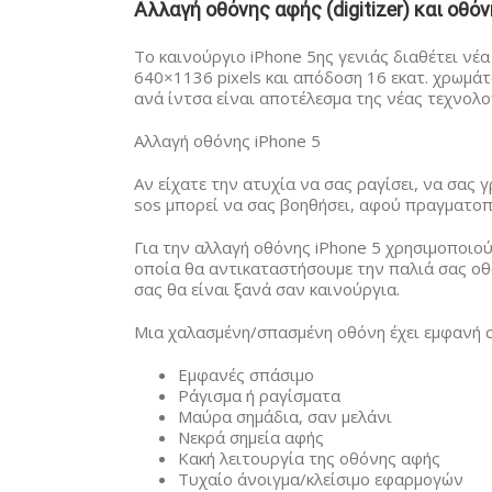
Αλλαγή οθόνης αφής (digitizer) και οθόν
Το καινούργιο iPhone 5ης γενιάς διαθέτει νέα
640×1136 pixels και απόδοση 16 εκατ. χρωμά
ανά ίντσα είναι αποτέλεσμα της νέας τεχνολογ
Αλλαγή οθόνης iPhone 5
Αν είχατε την ατυχία να σας ραγίσει, να σας 
sos μπορεί να σας βοηθήσει, αφού πραγματοπ
Για την αλλαγή οθόνης iPhone 5 χρησιμοποιο
οποία θα αντικαταστήσουμε την παλιά σας οθ
σας θα είναι ξανά σαν καινούργια.
Μια χαλασμένη/σπασμένη οθόνη έχει εμφανή σ
Εμφανές σπάσιμο
Ράγισμα ή ραγίσματα
Μαύρα σημάδια, σαν μελάνι
Νεκρά σημεία αφής
Κακή λειτουργία της οθόνης αφής
Τυχαίο άνοιγμα/κλείσιμο εφαρμογών