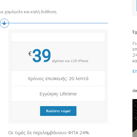
ε χαμόγελο και καλή διάθεση.
Έχ
Γι
ε
39
€
2
κ
digitizer και LCD iPhone
Επ
Χρόνος επισκευής: 20 λεπτά
de
Εγγύηση: Lifetime
Καλέστε τώρα!
Οι τιμές δε περιλαμβάνουν ΦΠΑ 24%.