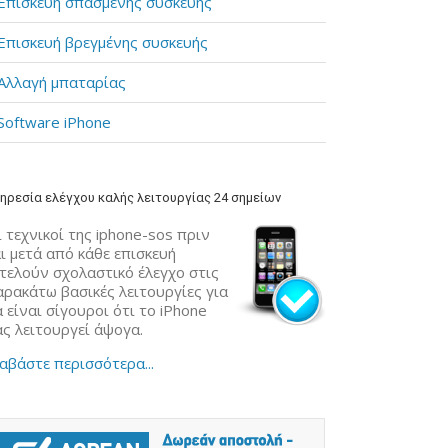
Επισκευή σπασμένης συσκευής
Επισκευή βρεγμένης συσκευής
Αλλαγή μπαταρίας
Software iPhone
ηρεσία ελέγχου καλής λειτουργίας 24 σημείων
 τεχνικοί της iphone-sos πριν
ι μετά από κάθε επισκευή
κτελούν σχολαστικό έλεγχο στις
αρακάτω βασικές λειτουργίες για
 είναι σίγουροι ότι το iPhone
ας λειτουργεί άψογα.
αβάστε περισσότερα...