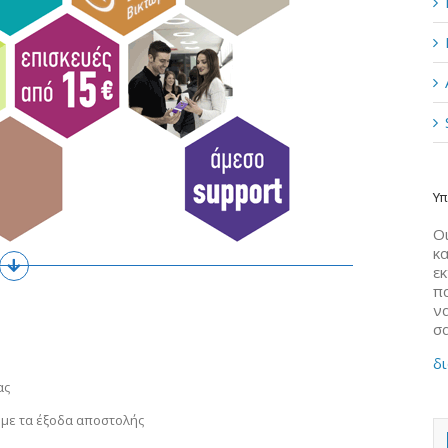
Υπ
Οι
κα
ε
π
να
σ
δι
ας
 με τα έξοδα αποστολής