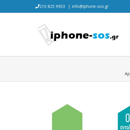
Skip
210 825 9903
|
info@iphone-sos.gr
to
content
Αρ