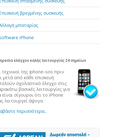
Επισκευή σπασμένης συσκευής
Επισκευή βρεγμένης συσκευής
Αλλαγή μπαταρίας
Software iPhone
ηρεσία ελέγχου καλής λειτουργίας 24 σημείων
 τεχνικοί της iphone-sos πριν
ι μετά από κάθε επισκευή
κτελούν σχολαστικό έλεγχο στις
αρακάτω βασικές λειτουργίες για
 είναι σίγουροι ότι το iPhone
ας λειτουργεί άψογα.
αβάστε περισσότερα...