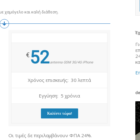
ε χαμόγελο και καλή διάθεση.
Έχ
Γι
ε
52
€
2
κ
antenna GSM 3G/4G iPhone
Επ
Χρόνος επισκευής: 30 λεπτά
de
Εγγύηση: 5 χρόνια
Καλέστε τώρα!
Οι τιμές δε περιλαμβάνουν ΦΠΑ 24%.