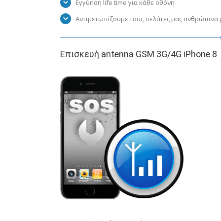
Εγγύηση life time για κάθε οθόνη
Αντιμετωπίζουμε τους πελάτες μας ανθρώπινα μ
Επισκευή antenna GSM 3G/4G iPhone 8