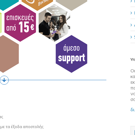
Υπ
Οι
κα
ε
π
να
σ
δι
ας
 με τα έξοδα αποστολής