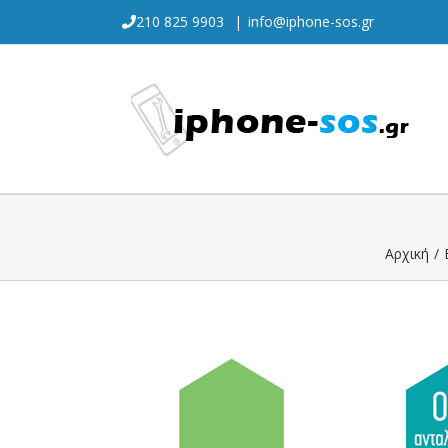
Skip
210 825 9903
|
info@iphone-sos.gr
to
content
Αρχική
/