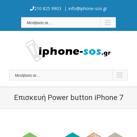
Skip
to
210 825 9903
|
info@iphone-sos.gr
content
Μετάβαση σε ...
Μετάβαση σε ...
Επισκευή Power button iPhone 7