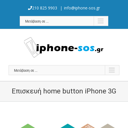
Skip
to
210 825 9903
|
info@iphone-sos.gr
content
Μετάβαση σε ...
Μετάβαση σε ...
Επισκευή home button iPhone 3G