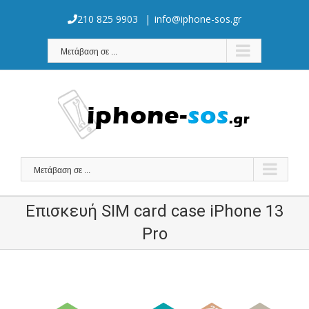
Skip
to
210 825 9903
|
info@iphone-sos.gr
content
Μετάβαση σε ...
Μετάβαση σε ...
Επισκευή SIM card case iPhone 13
Pro