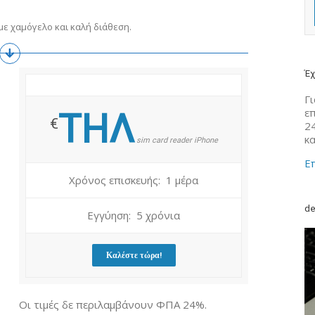
ε χαμόγελο και καλή διάθεση.
Έχ
Γι
ε
ΤΗΛ
€
2
κ
sim card reader iPhone
Επ
Χρόνος επισκευής: 1 μέρα
de
Εγγύηση: 5 χρόνια
Καλέστε τώρα!
Οι τιμές δε περιλαμβάνουν ΦΠΑ 24%.