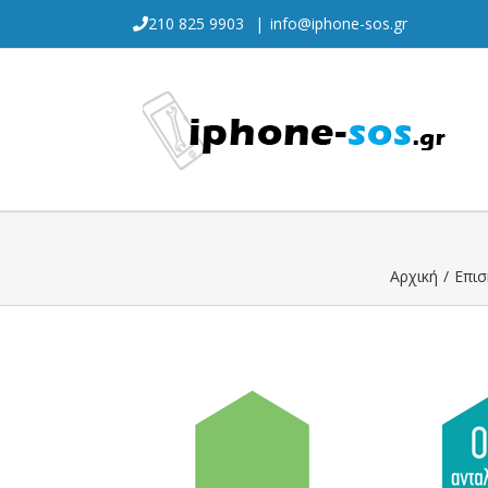
Skip
210 825 9903
|
info@iphone-sos.gr
to
content
Αρχική
/
Επισ