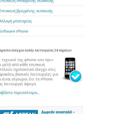
Επισκευή σπασμένης συσκευής
Επισκευή βρεγμένης συσκευής
Αλλαγή μπαταρίας
Software iPhone
ηρεσία ελέγχου καλής λειτουργίας 24 σημείων
 τεχνικοί της iphone-sos πριν
ι μετά από κάθε επισκευή
κτελούν σχολαστικό έλεγχο στις
αρακάτω βασικές λειτουργίες για
 είναι σίγουροι ότι το iPhone
ας λειτουργεί άψογα.
αβάστε περισσότερα...