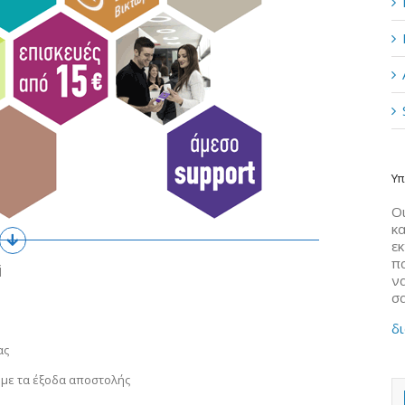
Υπ
Οι
κα
ε
π
i
να
σ
δι
ας
 με τα έξοδα αποστολής