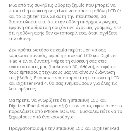
Μια από τις συνήθεις φθορές/ζημιές που μπορεί να
υποστεί η συσκευή σας είναι να σπάσει η οθόνη LCD ή/
και το Digitizer του. Σε αυτή την περίπτωση, θα
διαπιστώσετε είτε ότι στην οθόνη υπάρχουν ρωγμές,
εμφανή σπασίματα ή οριζόντιες άχρωμες γραμμές, είτε
ότι η οθόνη αφής δεν ανταποκρίνεται όταν αγγίζετε
την οθόνη.
Δεν πρέπει ωστόσο σε καμία περίπτωση να σας
κυριεύσει πανικός, αφού η επισκευή LCD και Digitizer
iPad 4 είναι δυνατή. Φέρτε τη συσκευή σας στις
εγκαταστάσεις μας (Ιουλιανού 50, Αθήνα), κι αφήστε
τους έμπειρους τεχνικούς μας να κάνουν διάγνωση
της βλάβης. Εφόσον είναι απαραίτητη η επισκευή LCD
και Digitizer iPad 4, θα σας ενημερώσουν για όλες τις
λεπτομέρειες.
Θα πρέπει να γνωρίζετε ότι η επισκευή LCD και
Digitizer iPad 4 σίγουρα αξίζει τον κόπο, αφού όταν το
παραλάβετε από iPhone-SOS, θα… δυσκολευτείτε να το
ξεχωρίσετε από ένα καινούργιο!
Πραγματοποιούμε την επισκευή LCD και Digitizer iPad