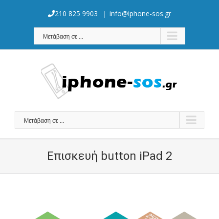
Skip
to
210 825 9903
|
info@iphone-sos.gr
content
Μετάβαση σε ...
Μετάβαση σε ...
Επισκευή button iPad 2