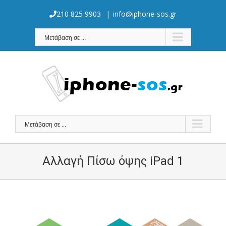
Skip
to
210 825 9903
|
info@iphone-sos.gr
content
Μετάβαση σε ...
Μετάβαση σε ...
Αλλαγή Πίσω όψης iPad 1